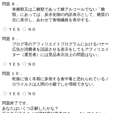
問題 ８．
単糖類又は二糖類であって糖アルコールでない「糖
類」にあっては、炭水化物の内訳表示として、糖質の
次に表示し、あわせて食物繊維を表示する。
ＹＥＳ
ＮＯ
問題 ９．
ブログ等のアフィリエイトプログラムにおけるバナー
広告が消費者を誤認させる表示をしてもアフィリエイ
ター（運営者）には景品表示法上の問題はない。
ＹＥＳ
ＮＯ
問題 １０．
乾燥に強く冬期に多発する食中毒と恐れられているノ
ロウイルスは人間の小腸でしか増殖できない。
ＹＥＳ
ＮＯ
問題終了です。
あなたはいくつ正解したかな？