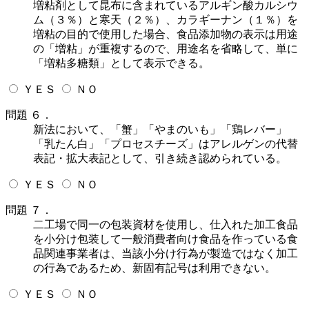
増粘剤として昆布に含まれているアルギン酸カルシウ
ム（３％）と寒天（２％）、カラギーナン（１％）を
増粘の目的で使用した場合、食品添加物の表示は用途
の「増粘」が重複するので、用途名を省略して、単に
「増粘多糖類」として表示できる。
ＹＥＳ
ＮＯ
問題 ６．
新法において、「蟹」「やまのいも」「鶏レバー」
「乳たん白」「プロセスチーズ」はアレルゲンの代替
表記・拡大表記として、引き続き認められている。
ＹＥＳ
ＮＯ
問題 ７．
二工場で同一の包装資材を使用し、仕入れた加工食品
を小分け包装して一般消費者向け食品を作っている食
品関連事業者は、当該小分け行為が製造ではなく加工
の行為であるため、新固有記号は利用できない。
ＹＥＳ
ＮＯ